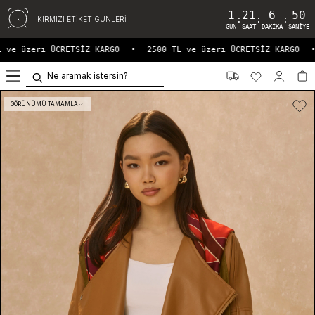
1
21
6
49
:
:
:
KIRMIZI ETİKET GÜNLERİ
GÜN
SAAT
DAKIKA
SANIYE
ve üzeri ÜCRETSİZ KARGO
•
2500 TL ve üzeri ÜCRETSİZ KARGO
•
0
GÖRÜNÜMÜ TAMAMLA