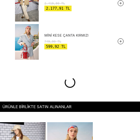
2.419,90
TL
2.177,91
TL
MINI KESE ÇANTA KIRMIZI
749,90
TL
599,92
TL
ÜRÜNLE BİRLİKTE SATIN ALINANLAR