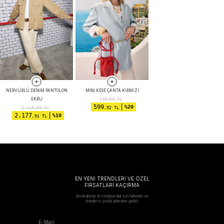
NERVÜRLÜ DENIM PANTOLON
MINI KESE ÇANTA KIRMIZI
EKRU
749,90
TL
599
%20
2.419,90
TL
,92 TL
2.177
%10
,91 TL
EN YENİ TRENDLERİ VE ÖZEL
FIRSATLARI KAÇIRMA
Şimdi abone ol, modaya dair son haberler ve
öneriler e-posta adresine gelsin.