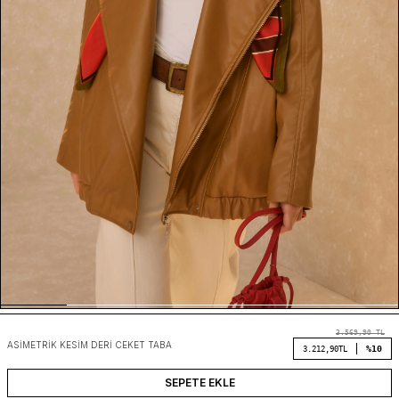
3.569,90
TL
ASIMETRIK KESIM DERI CEKET TABA
%10
3.212,90
TL
SEPETE EKLE