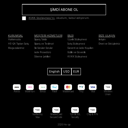
ŞİMDİ ABONE OL
KVKK Sözleşmesi'ni
, okudum, kabul ediyorum.
KURUMSAL
MÜŞTERİ HİZMETLERİ
BİLGİ
BİZE ULAŞIN
Hakkımızda
Sipariş Takibi
Üyelik Sözleşmesi
İletişim
HE-QA Toptan Satış
Sipariş ve Teslimat
Satış Sözleşmesi
Öneri ve Görüşleriniz
Mağazalarımız
Sık Sorulan Sorular
Garanti ve İade Koşulları
İade Prosedürü
Gizlilik ve Güvenlik
Ödeme Şekilleri
KVKK Sözleşmesi
English
USD
EUR
Axess
Maximum
Bonus
Paraf
Mastercard
Troy
Visa
Western
Unıon
Verified by
MasterCard
128 Bit SSL
Chip & PIN
Visa
SecureCode
Security
2026 He-qa