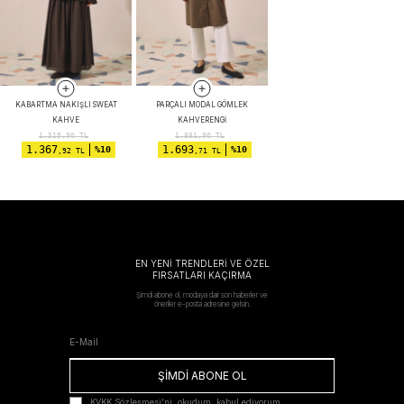
KABARTMA NAKIŞLI SWEAT
PARÇALI MODAL GÖMLEK
KAHVE
KAHVERENGI
1.519,90
TL
1.881,90
TL
1.367
1.693
%10
%10
,92 TL
,71 TL
EN YENİ TRENDLERİ VE ÖZEL
FIRSATLARI KAÇIRMA
Şimdi abone ol, modaya dair son haberler ve
öneriler e-posta adresine gelsin.
ŞİMDİ ABONE OL
KVKK Sözleşmesi'ni
, okudum, kabul ediyorum.