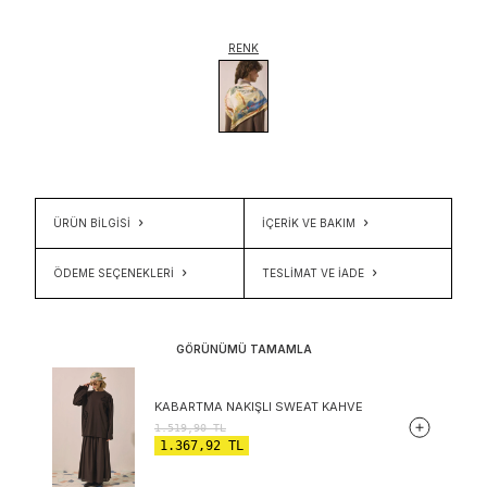
RENK
ÜRÜN BİLGİSİ
İÇERIK VE BAKIM
ÖDEME SEÇENEKLERI
TESLIMAT VE İADE
GÖRÜNÜMÜ TAMAMLA
KABARTMA NAKIŞLI SWEAT KAHVE
1.519,90
TL
1.367,92
TL