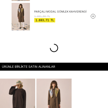
PARÇALI MODAL GÖMLEK KAHVERENGI
1.881,90
TL
1.693,71
TL
ÜRÜNLE BİRLİKTE SATIN ALINANLAR