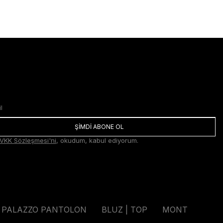
ŞİMDİ ABONE OL
VKK Sözleşmesi'ni
, okudum, kabul ediyorum.
PALAZZO PANTOLON
BLUZ | TOP
MONT