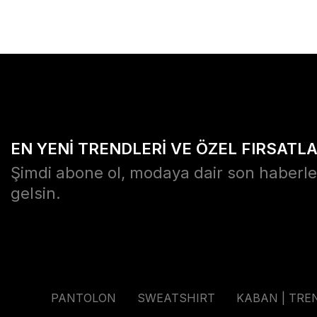
EN YENİ TRENDLERİ VE ÖZEL FIRSATL
Şimdi abone ol, modaya dair son haberle
gelsin.
PANTOLON
SWEATSHIRT
KABAN | TRE