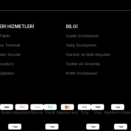
Rİ HİZMETLERİ
BİLGİ
Takibi
Üyelik Sözleşmesi
 ve Teslimat
Satış Sözleşmesi
ulan Sorular
Garanti ve İade Koşulları
rosedürü
Gizlilik ve Güvenlik
ekilleri
KVKK Sözleşmesi
Axess
Maximum
Bonus
Paraf
Mastercard
Troy
Visa
Western Unıon