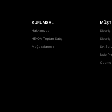
KURUMSAL
MÜŞTE
Hakkımızda
Sipariş 
HE-QA Toptan Satış
Sipariş
Mağazalarımız
Sık Sor
İade P
Ödeme Ş