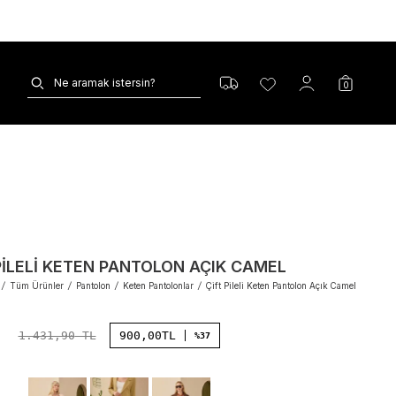
0
PILELI KETEN PANTOLON AÇIK CAMEL
/
Tüm Ürünler
/
Pantolon
/
Keten Pantolonlar
/
Çift Pileli Keten Pantolon Açık Camel
1.431,90
TL
900,00
TL
%37