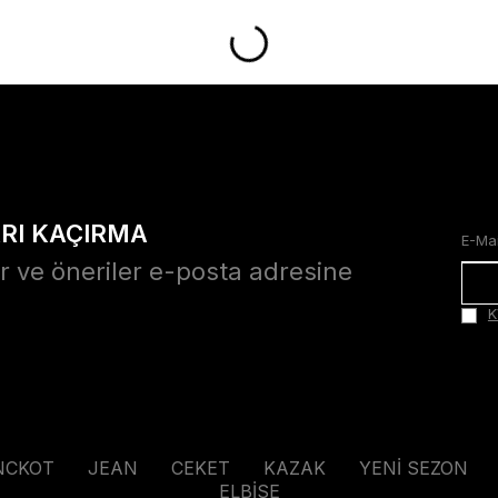
ARI KAÇIRMA
r ve öneriler e-posta adresine
K
NCKOT
JEAN
CEKET
KAZAK
YENİ SEZON
ELBİSE