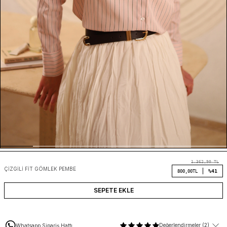
1.362,90
TL
ÇIZGILI FIT GÖMLEK PEMBE
%41
800,00
TL
SEPETE EKLE
Değerlendirmeler (2)
Whatsapp Sipariş Hattı