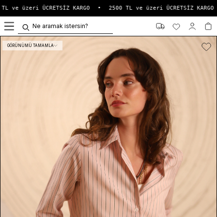
TL ve üzeri ÜCRETSİZ KARGO
•
2500 TL ve üzeri ÜCRETSİZ KARGO
0
GÖRÜNÜMÜ TAMAMLA