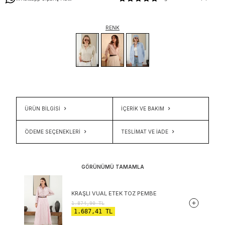
RENK
ÜRÜN BİLGİSİ
İÇERIK VE BAKIM
ÖDEME SEÇENEKLERI
TESLIMAT VE İADE
GÖRÜNÜMÜ TAMAMLA
KRAŞLI VUAL ETEK TOZ PEMBE
1.874,90
TL
1.687,41
TL