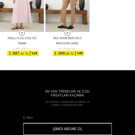
KRAŞLI VUAL ETEK TOZ
ÖNÜ YARIM NERVÜRLÜ
PEMBE
PANTOLON CAMEL
1.874,90
TL
1.749,90
TL
1.687
1.049
%10
%40
,41 TL
,94 TL
EN YENİ TRENDLERİ VE ÖZEL
FIRSATLARI KAÇIRMA
Şimdi abone ol, modaya dair son haberler ve
öneriler e-posta adresine gelsin.
ŞİMDİ ABONE OL