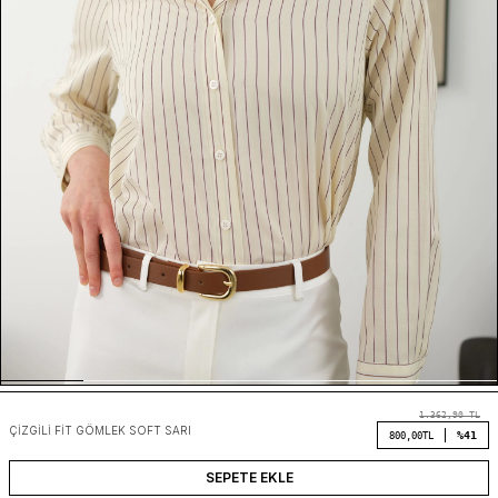
1.362,90
TL
ÇIZGILI FIT GÖMLEK SOFT SARI
%41
800,00
TL
SEPETE EKLE