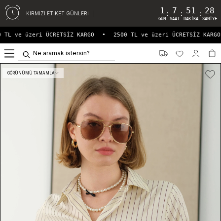
1
7
51
28
:
:
:
KIRMIZI ETİKET GÜNLERİ
GÜN
SAAT
DAKIKA
SANIYE
 TL ve üzeri ÜCRETSİZ KARGO
•
2500 TL ve üzeri ÜCRETSİZ KARGO
0
GÖRÜNÜMÜ TAMAMLA