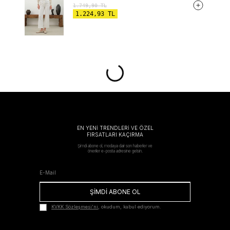
1.749,90
TL
1.224,93
TL
EN YENİ TRENDLERİ VE ÖZEL
FIRSATLARI KAÇIRMA
Şimdi abone ol, modaya dair son haberler ve
öneriler e-posta adresine gelsin.
ŞİMDİ ABONE OL
KVKK Sözleşmesi'ni
, okudum, kabul ediyorum.