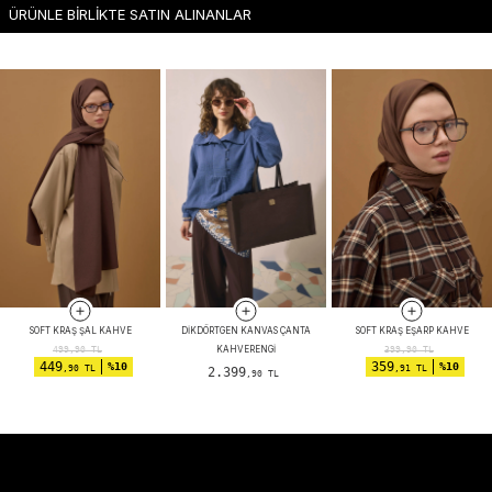
ÜRÜNLE BİRLİKTE SATIN ALINANLAR
SOFT KRAŞ ŞAL KAHVE
DIKDÖRTGEN KANVAS ÇANTA
SOFT KRAŞ EŞARP KAHVE
KAHVERENGI
499,90
TL
399,90
TL
449
359
%10
%10
,90 TL
,91 TL
2.399
,90 TL