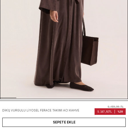
6.459,90
TL
DIKIŞ VURGULU LIYOSEL FERACE TAKIMI ACI KAHVE
%20
5.167,92
TL
SEPETE EKLE