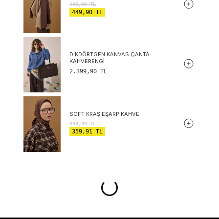
499,90
TL
449,90
TL
DIKDÖRTGEN KANVAS ÇANTA
KAHVERENGI
2.399,90
TL
SOFT KRAŞ EŞARP KAHVE
399,90
TL
359,91
TL