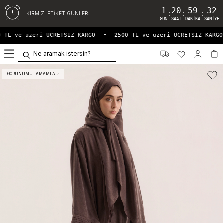
1
20
59
32
:
:
:
KIRMIZI ETİKET GÜNLERİ
GÜN
SAAT
DAKIKA
SANIYE
TL ve üzeri ÜCRETSİZ KARGO
•
2500 TL ve üzeri ÜCRETSİZ KARGO
0
GÖRÜNÜMÜ TAMAMLA