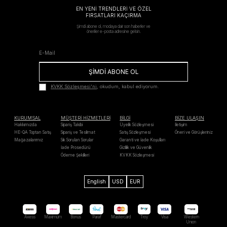
EN YENİ TRENDLERİ VE ÖZEL
FIRSATLARI KAÇIRMA
Şimdi abone ol, modaya dair son haberler ve
öneriler e-posta adresine gelsin.
ŞİMDİ ABONE OL
KVKK Sözleşmesi'ni
, okudum, kabul ediyorum.
KURUMSAL
MÜŞTERİ HİZMETLERİ
BİLGİ
BİZE ULAŞIN
Hakkımızda
Sipariş Takibi
Üyelik Sözleşmesi
İletişim
HE-QA Toptan Satış
Sipariş ve Teslimat
Satış Sözleşmesi
Öneri ve Görüşleriniz
Mağazalarımız
Sık Sorulan Sorular
Garanti ve İade Koşulları
İade Prosedürü
Gizlilik ve Güvenlik
Ödeme Şekilleri
KVKK Sözleşmesi
English
USD
EUR
Axess
Maximum
Bonus
Paraf
Mastercard
Troy
Visa
Western
Unıon