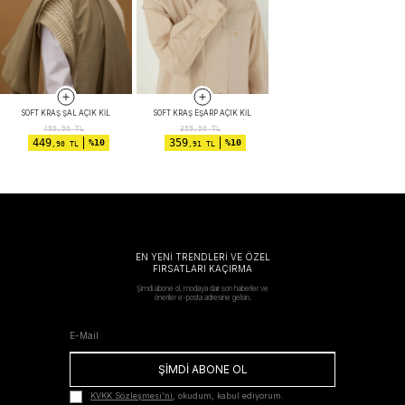
SOFT KRAŞ ŞAL AÇIK KIL
SOFT KRAŞ EŞARP AÇIK KIL
499,90
TL
399,90
TL
449
359
%10
%10
,90 TL
,91 TL
EN YENİ TRENDLERİ VE ÖZEL
FIRSATLARI KAÇIRMA
Şimdi abone ol, modaya dair son haberler ve
öneriler e-posta adresine gelsin.
ŞİMDİ ABONE OL
KVKK Sözleşmesi'ni
, okudum, kabul ediyorum.