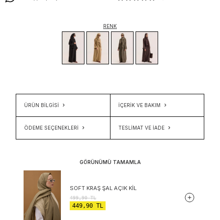
RENK
ÜRÜN BİLGİSİ
İÇERIK VE BAKIM
ÖDEME SEÇENEKLERI
TESLIMAT VE İADE
GÖRÜNÜMÜ TAMAMLA
SOFT KRAŞ ŞAL AÇIK KIL
499,90
TL
449,90
TL