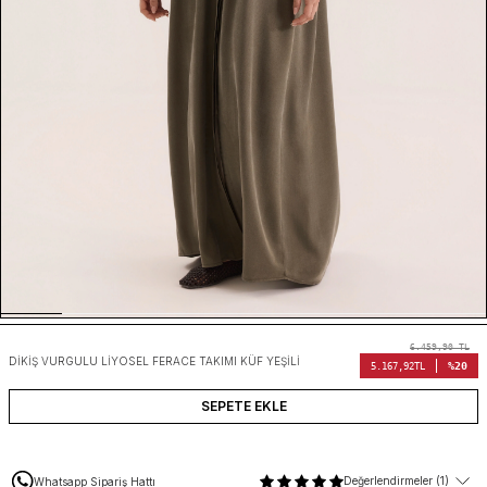
6.459,90
TL
DIKIŞ VURGULU LIYOSEL FERACE TAKIMI KÜF YEŞILI
%20
5.167,92
TL
SEPETE EKLE
Değerlendirmeler (1)
Whatsapp Sipariş Hattı