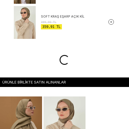
SOFT KRAŞ EŞARP AÇIK KIL
399,90
TL
359,91
TL
ÜRÜNLE BİRLİKTE SATIN ALINANLAR