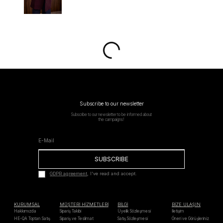
Subscribe to our newsletter
Subscribe to our newsletter to be informed about
the campaigns!
SUBSCRIBE
GDPR agreement
, I've read and accept.
KURUMSAL
MÜŞTERİ HİZMETLERİ
BİLGİ
BİZE ULAŞIN
Hakkımızda
Sipariş Takibi
Üyelik Sözleşmesi
İletişim
HE-QA Toptan Satış
Sipariş ve Teslimat
Satış Sözleşmesi
Öneri ve Görüşleriniz