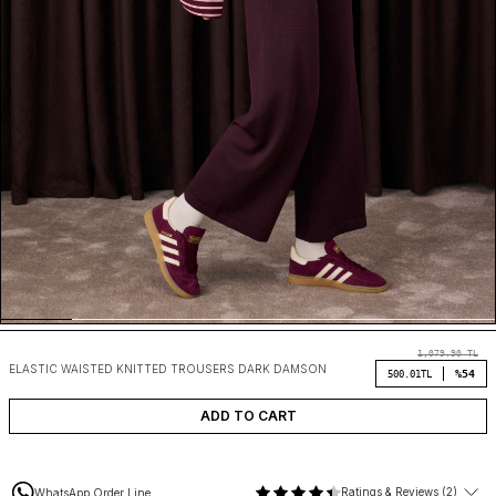
1,079.90
TL
ELASTIC WAISTED KNITTED TROUSERS DARK DAMSON
%54
500.01
TL
ADD TO CART
Ratings & Reviews (2)
WhatsApp Order Line