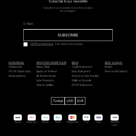
Subscribe to our newsletter
Subscribe to our newsletter to be informed about
the campaigns!
SUBSCRIBE
GDPR agreement
, I've read and accept.
KURUMSAL
MÜŞTERİ HİZMETLERİ
BİLGİ
BİZE ULAŞIN
Hakkımızda
Sipariş Takibi
Üyelik Sözleşmesi
İletişim
HE-QA Toptan Satış
Sipariş ve Teslimat
Satış Sözleşmesi
Öneri ve Görüşleriniz
Mağazalarımız
Sık Sorulan Sorular
Garanti ve İade Koşulları
İade Prosedürü
Gizlilik ve Güvenlik
Ödeme Şekilleri
KVKK Sözleşmesi
Türkçe
USD
EUR
Axess
Maximum
Bonus
Paraf
Mastercard
Troy
Visa
Western
Unıon