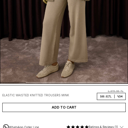
1,079.90
TL
ELASTIC WAISTED KNITTED TROUSERS MINK
%54
500.01
TL
ADD TO CART
Ratings & Reviews (1)
WhatsApp Order Line