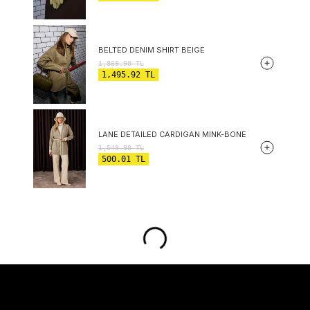
BELTED DENIM SHIRT BEIGE
1,869.90
TL
1,495.92
TL
LANE DETAILED CARDIGAN MINK-BONE
1,549.90
TL
500.01
TL