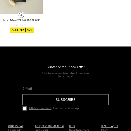
MINI DRAWSTRING BAG BLACK
749.90
TL
599.92
%20
Subscribe to our newsletter
Subscribe to our newsletter to be informed about
the campaigns!
SUBSCRIBE
GDPR agreement
, I've read and accept.
KURUMSAL
MÜŞTERİ HİZMETLERİ
BİLGİ
BİZE ULAŞIN
Hakkımızda
Sipariş Takibi
Üyelik Sözleşmesi
İletişim