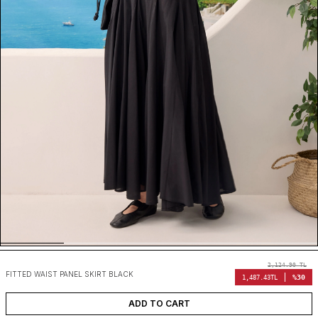
2,124.90
TL
FITTED WAIST PANEL SKIRT BLACK
%30
1,487.43
TL
ADD TO CART