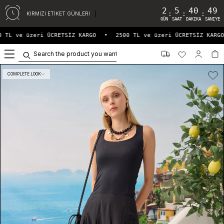
2
5
40
49
:
:
:
KIRMIZI ETİKET GÜNLERİ
GÜN
SAAT
DAKIKA
SANIYE
 TL ve üzeri ÜCRETSİZ KARGO
•
2500 TL ve üzeri ÜCRETSİZ KARGO
0
COMPLETE LOOK