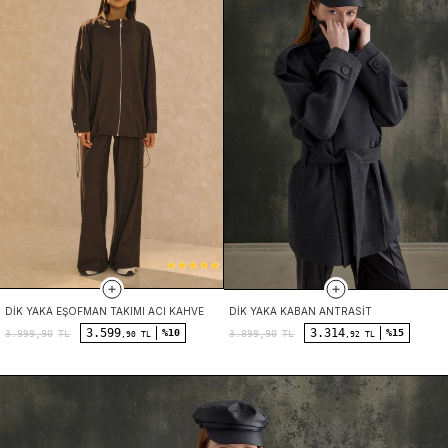
DIK YAKA EŞOFMAN TAKIMI ACI KAHVE
DIK YAKA KABAN ANTRASIT
3.599
3.314
%10
%15
3.999,90
TL
3.899,90
TL
,90 TL
,92 TL