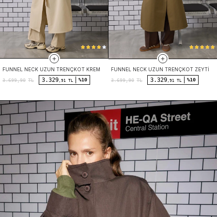
FUNNEL NECK UZUN TRENÇKOT KREM
FUNNEL NECK UZUN TRENÇKOT ZEYTIN
3.329
3.329
%10
%10
3.699,90
TL
3.699,90
TL
,91 TL
,91 TL