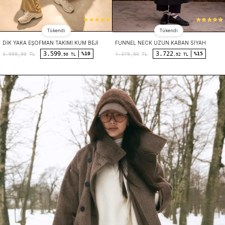
Tükendi
Tükendi
DIK YAKA EŞOFMAN TAKIMI KUM BEJI
FUNNEL NECK UZUN KABAN SIYAH
3.599
3.722
%10
%15
3.999,90
TL
4.379,90
TL
,90 TL
,92 TL