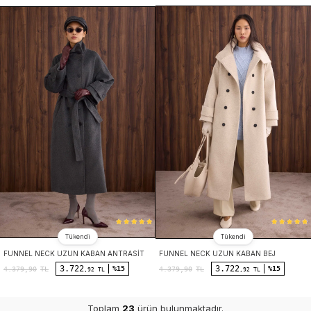
Tükendi
Tükendi
FUNNEL NECK UZUN KABAN ANTRASIT
FUNNEL NECK UZUN KABAN BEJ
3.722
3.722
%15
%15
4.379,90
TL
4.379,90
TL
,92 TL
,92 TL
Toplam
23
ürün bulunmaktadır.