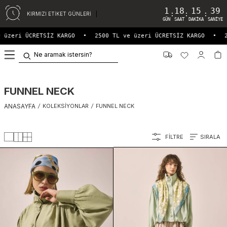
1
18
15
36
:
:
:
KIRMIZI ETİKET GÜNLERİ
GÜN
SAAT
DAKIKA
SANIYE
 ÜCRETSİZ KARGO
•
2500 TL ve üzeri ÜCRETSİZ KARGO
•
2500 TL
0
FUNNEL NECK
ANASAYFA
/
KOLEKSIYONLAR
/
FUNNEL NECK
FILTRE
SIRALA