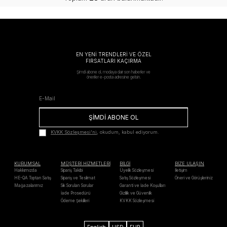
EN YENİ TRENDLERİ VE ÖZEL
FIRSATLARI KAÇIRMA
Şimdi abone ol, modaya dair son haberler ve
öneriler e-posta adresine gelsin.
ŞİMDİ ABONE OL
KVKK Sözleşmesi'ni
, okudum, kabul ediyorum.
KURUMSAL
MÜŞTERİ HİZMETLERİ
BİLGİ
BİZE ULAŞIN
Hakkımızda
Sipariş Takibi
Üyelik Sözleşmesi
İletişim
HE-QA Toptan Satış
Sipariş ve Teslimat
Satış Sözleşmesi
Öneri ve Görüşleriniz
Mağazalarımız
Sık Sorulan Sorular
Garanti ve İade Koşulları
İade Prosedürü
Gizlilik ve Güvenlik
Ödeme Şekilleri
KVKK Sözleşmesi
English
USD
EUR