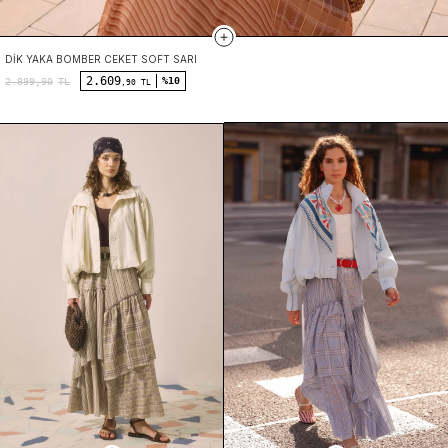
DIK YAKA BOMBER CEKET SOFT SARI
2.609
%10
2.899,90
TL
,90 TL