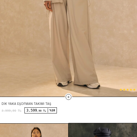
DIK YAKA EŞOFMAN TAKIMI TAŞ
3.599
%10
3.999,90
TL
,90 TL