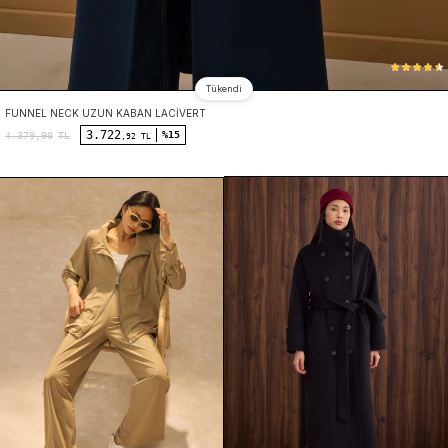
Tükendi
FUNNEL NECK UZUN KABAN LACIVERT
3.722
%15
4.379,90
TL
,92 TL