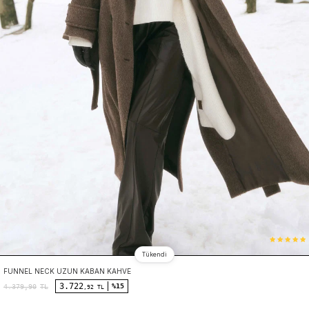
Tükendi
FUNNEL NECK UZUN KABAN KAHVE
3.722
%15
4.379,90
TL
,92 TL