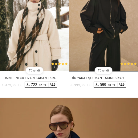
Tükendi
Tükendi
FUNNEL NECK UZUN KABAN EKRU
DIK YAKA EŞOFMAN TAKIMI SIYAH
3.722
3.599
%15
%10
4.379,90
TL
3.999,90
TL
,92 TL
,90 TL