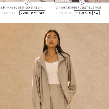
DIK YAKA BOMBER CEKET KEMIK
DIK YAKA BOMBER CEKET BUZ MAVI
2.609
2.609
%10
%10
2.899,90
TL
2.899,90
TL
,90 TL
,90 TL