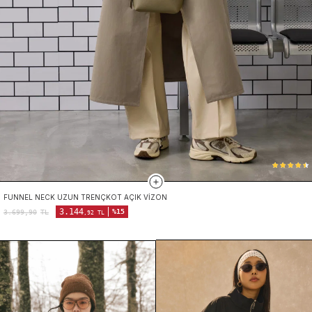
FUNNEL NECK UZUN TRENÇKOT AÇIK VIZON
3.144
%15
3.699,90
TL
,92 TL