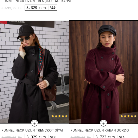
FUNNEL NECK UZUN TRENÇKOT ACI KAHVE
3.329
%10
3.699,90
TL
,91 TL
FUNNEL NECK UZUN TRENÇKOT SIYAH
FUNNEL NECK UZUN KABAN BORDO
3.329
3.722
%10
%15
3.699,90
TL
4.379,90
TL
,91 TL
,92 TL