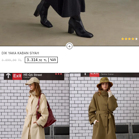
DIK YAKA KABAN SIYAH
3.314
%15
3.899,90
TL
,92 TL