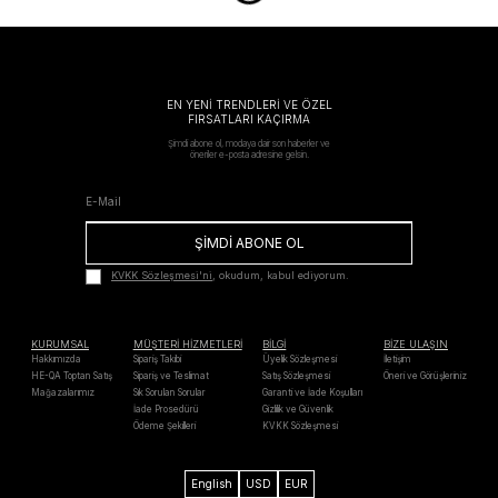
EN YENİ TRENDLERİ VE ÖZEL
FIRSATLARI KAÇIRMA
Şimdi abone ol, modaya dair son haberler ve
öneriler e-posta adresine gelsin.
ŞİMDİ ABONE OL
KVKK Sözleşmesi'ni
, okudum, kabul ediyorum.
KURUMSAL
MÜŞTERİ HİZMETLERİ
BİLGİ
BİZE ULAŞIN
Hakkımızda
Sipariş Takibi
Üyelik Sözleşmesi
İletişim
HE-QA Toptan Satış
Sipariş ve Teslimat
Satış Sözleşmesi
Öneri ve Görüşleriniz
Mağazalarımız
Sık Sorulan Sorular
Garanti ve İade Koşulları
İade Prosedürü
Gizlilik ve Güvenlik
Ödeme Şekilleri
KVKK Sözleşmesi
English
USD
EUR