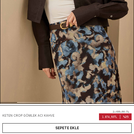
2.499,90
TL
KETEN CROP GÖMLEK ACI KAHVE
%25
1.874,93
TL
SEPETE EKLE