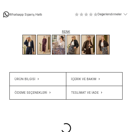
Değerlendirmeler
Whatsapp Sipariş Hattı
RENK
ÜRÜN BİLGİSİ
İÇERIK VE BAKIM
ÖDEME SEÇENEKLERI
TESLIMAT VE İADE