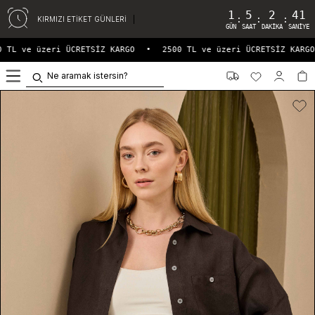
1
5
2
41
:
:
:
KIRMIZI ETİKET GÜNLERİ
GÜN
SAAT
DAKIKA
SANIYE
 TL ve üzeri ÜCRETSİZ KARGO
•
2500 TL ve üzeri ÜCRETSİZ KARGO
0