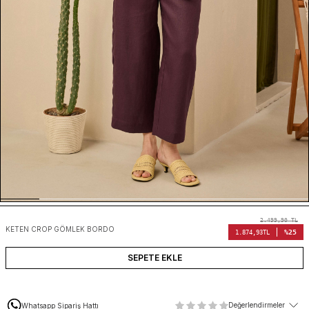
2.499,90
TL
KETEN CROP GÖMLEK BORDO
%25
1.874,93
TL
SEPETE EKLE
Değerlendirmeler
Whatsapp Sipariş Hattı