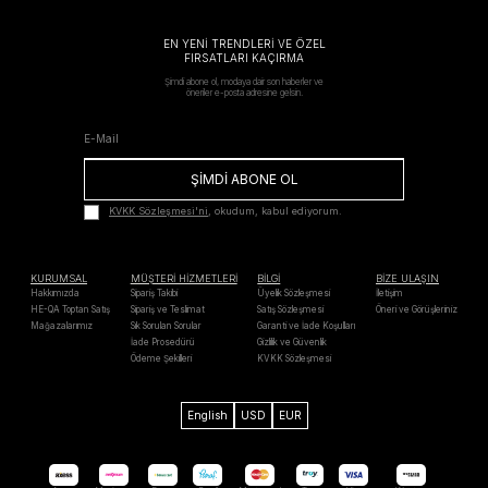
EN YENİ TRENDLERİ VE ÖZEL
FIRSATLARI KAÇIRMA
Şimdi abone ol, modaya dair son haberler ve
öneriler e-posta adresine gelsin.
ŞİMDİ ABONE OL
KVKK Sözleşmesi'ni
, okudum, kabul ediyorum.
KURUMSAL
MÜŞTERİ HİZMETLERİ
BİLGİ
BİZE ULAŞIN
Hakkımızda
Sipariş Takibi
Üyelik Sözleşmesi
İletişim
HE-QA Toptan Satış
Sipariş ve Teslimat
Satış Sözleşmesi
Öneri ve Görüşleriniz
Mağazalarımız
Sık Sorulan Sorular
Garanti ve İade Koşulları
İade Prosedürü
Gizlilik ve Güvenlik
Ödeme Şekilleri
KVKK Sözleşmesi
English
USD
EUR