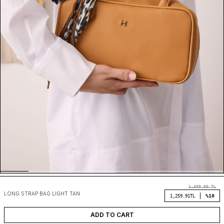
1,399.90
TL
LONG STRAP BAG LIGHT TAN
%10
1,259.91
TL
ADD TO CART