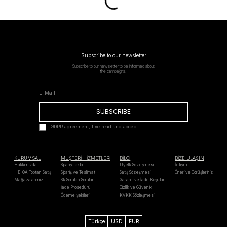
Subscribe to our newsletter
Subscribe to our newsletter to be informed about
the campaigns!
SUBSCRIBE
GDPR agreement
, I've read and accept.
KURUMSAL
MÜŞTERİ HİZMETLERİ
BİLGİ
BİZE ULAŞIN
Hakkımızda
Sipariş Takibi
Üyelik Sözleşmesi
İletişim
HE-QA Toptan Satış
Sipariş ve Teslimat
Satış Sözleşmesi
Öneri ve Görüşleriniz
Mağazalarımız
Sık Sorulan Sorular
Garanti ve İade Koşulları
İade Prosedürü
Gizlilik ve Güvenlik
Ödeme Şekilleri
KVKK Sözleşmesi
Türkçe
USD
EUR