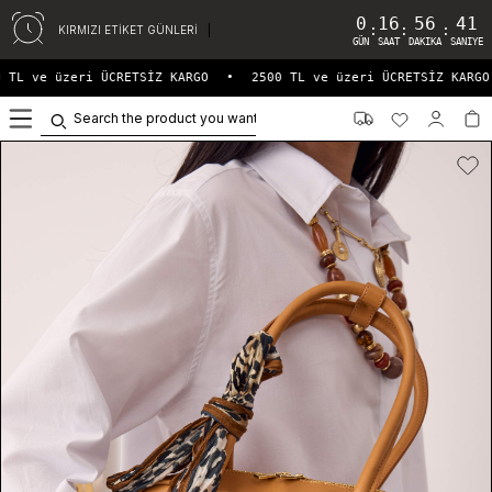
0
16
56
41
:
:
:
KIRMIZI ETİKET GÜNLERİ
GÜN
SAAT
DAKIKA
SANIYE
 TL ve üzeri ÜCRETSİZ KARGO
•
2500 TL ve üzeri ÜCRETSİZ KARGO
0