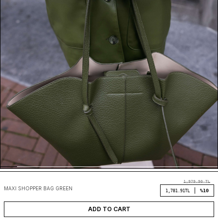
1,979.90
TL
MAXI SHOPPER BAG GREEN
%10
1,781.91
TL
ADD TO CART