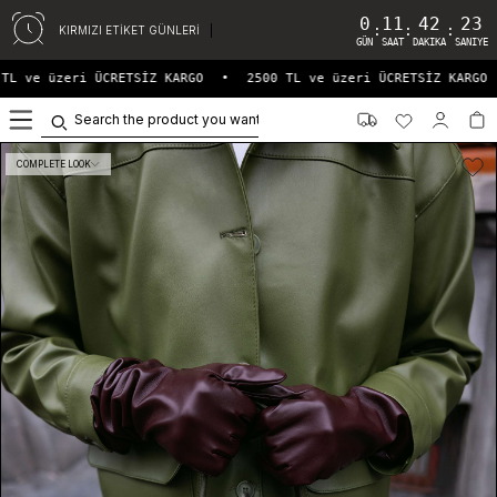
0
11
42
23
:
:
:
KIRMIZI ETİKET GÜNLERİ
GÜN
SAAT
DAKIKA
SANIYE
TL ve üzeri ÜCRETSİZ KARGO
•
2500 TL ve üzeri ÜCRETSİZ KARGO
0
COMPLETE LOOK