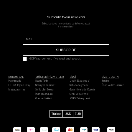
Subscribe to our newsletter
Subscribe to our newsletter to be informed about
the campaigns!
SUBSCRIBE
GDPR agreement
, I've read and accept.
KURUMSAL
MÜŞTERİ HİZMETLERİ
BİLGİ
BİZE ULAŞIN
Hakkımızda
Sipariş Takibi
Üyelik Sözleşmesi
İletişim
HE-QA Toptan Satış
Sipariş ve Teslimat
Satış Sözleşmesi
Öneri ve Görüşleriniz
Mağazalarımız
Sık Sorulan Sorular
Garanti ve İade Koşulları
İade Prosedürü
Gizlilik ve Güvenlik
Ödeme Şekilleri
KVKK Sözleşmesi
Türkçe
USD
EUR