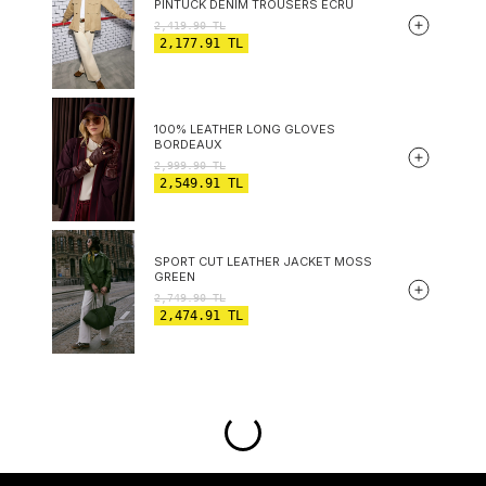
PINTUCK DENIM TROUSERS ECRU
2,419.90
TL
2,177.91
TL
100% LEATHER LONG GLOVES
BORDEAUX
2,999.90
TL
2,549.91
TL
SPORT CUT LEATHER JACKET MOSS
GREEN
2,749.90
TL
2,474.91
TL