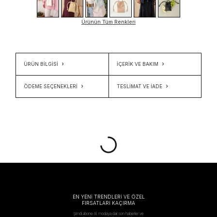
Ürünün Tüm Renkleri
ÜRÜN BİLGİSİ
İÇERIK VE BAKIM
ÖDEME SEÇENEKLERI
TESLIMAT VE İADE
EN YENİ TRENDLERİ VE ÖZEL
FIRSATLARI KAÇIRMA
Şimdi abone ol, modaya dair son haberler ve