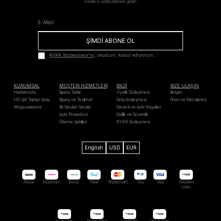
öneriler e-posta adresine gelsin.
ŞİMDİ ABONE OL
KVKK Sözleşmesi'ni
, okudum, kabul ediyorum.
KURUMSAL
MÜŞTERİ HİZMETLERİ
BİLGİ
BİZE ULAŞIN
Hakkımızda
Sipariş Takibi
Üyelik Sözleşmesi
İletişim
HE-QA Toptan Satış
Sipariş ve Teslimat
Satış Sözleşmesi
Öneri ve Görüşleriniz
Mağazalarımız
Sık Sorulan Sorular
Garanti ve İade Koşulları
İade Prosedürü
Gizlilik ve Güvenlik
Ödeme Şekilleri
KVKK Sözleşmesi
English
USD
EUR
Axess
Maximum
Bonus
Paraf
Mastercard
Troy
Visa
Western
Unıon