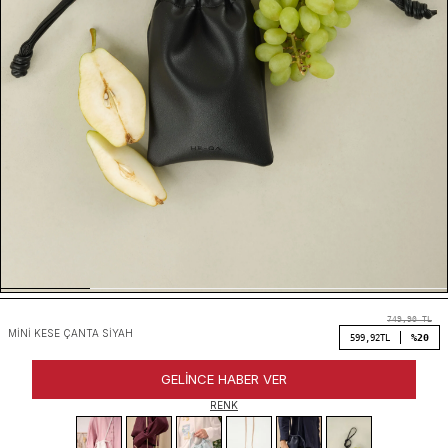
749,90
TL
MINI KESE ÇANTA SIYAH
%20
599,92
TL
GELINCE HABER VER
RENK