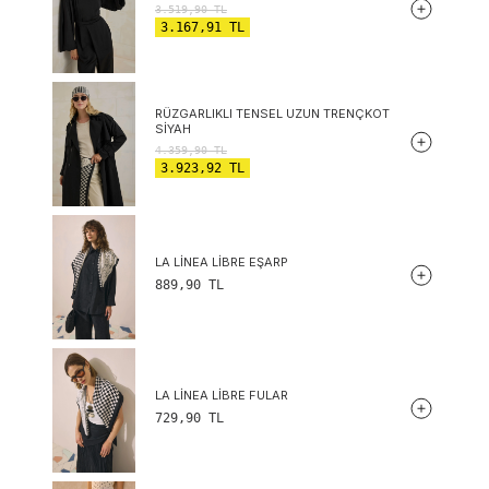
3.519,90
TL
3.167,91
TL
RÜZGARLIKLI TENSEL UZUN TRENÇKOT
SIYAH
4.359,90
TL
3.923,92
TL
LA LINEA LIBRE EŞARP
889,90
TL
LA LINEA LIBRE FULAR
729,90
TL