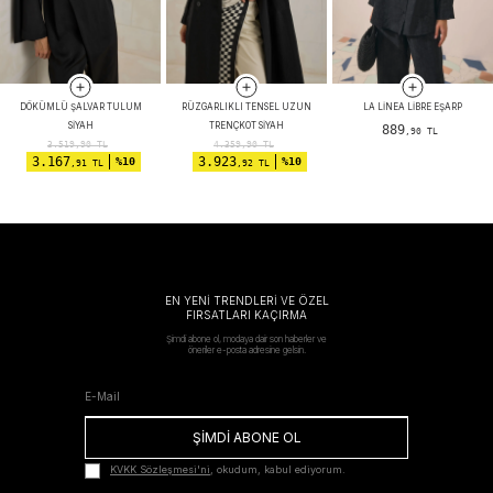
DÖKÜMLÜ ŞALVAR TULUM
RÜZGARLIKLI TENSEL UZUN
LA LINEA LIBRE EŞARP
SIYAH
TRENÇKOT SIYAH
889
,90 TL
3.519,90
TL
4.359,90
TL
3.167
3.923
%10
%10
,91 TL
,92 TL
EN YENİ TRENDLERİ VE ÖZEL
FIRSATLARI KAÇIRMA
Şimdi abone ol, modaya dair son haberler ve
öneriler e-posta adresine gelsin.
ŞİMDİ ABONE OL
KVKK Sözleşmesi'ni
, okudum, kabul ediyorum.