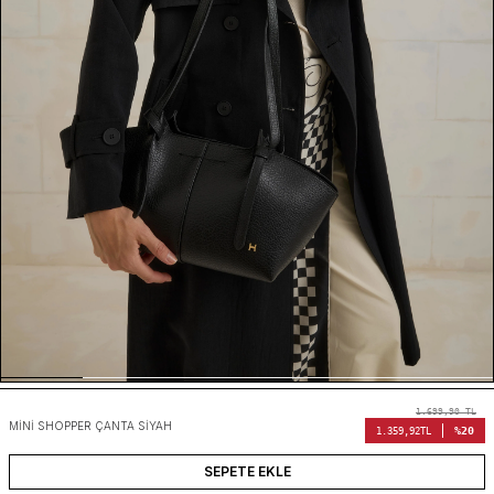
1.699,90
TL
MINI SHOPPER ÇANTA SIYAH
%20
1.359,92
TL
SEPETE EKLE