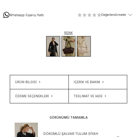
Değerlendirmeler
Whatsapp Sipariş Hattı
RENK
ÜRÜN BİLGİSİ
İÇERIK VE BAKIM
ÖDEME SEÇENEKLERI
TESLIMAT VE İADE
GÖRÜNÜMÜ TAMAMLA
DÖKÜMLÜ ŞALVAR TULUM SIYAH