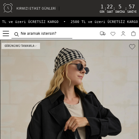
1
22
5
56
:
:
:
KIRMIZI ETİKET GÜNLERİ
GÜN
SAAT
DAKIKA
SANIYE
TL ve üzeri ÜCRETSİZ KARGO
•
2500 TL ve üzeri ÜCRETSİZ KARGO
0
GÖRÜNÜMÜ TAMAMLA