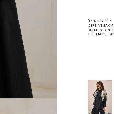
ÜRÜN BİLGİSİ
İÇERIK VE BAKI
ÖDEME SEÇENEK
TESLIMAT VE İA