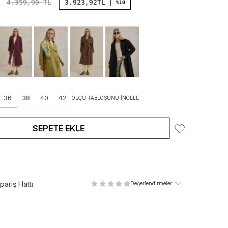
4.359,90
TL
3.923,92
TL
%10
36
38
40
42
ÖLÇÜ TABLOSUNU İNCELE
SEPETE EKLE
ariş Hattı
Değerlendirmeler