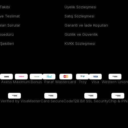
Takibi
Üyelik Sözleşmesi
 ve Teslimat
Satış Sözleşmesi
ulan Sorular
Garanti ve İade Koşulları
rosedürü
Gizlilik ve Güvenlik
ekilleri
KVKK Sözleşmesi
Axess
Maximum
Bonus
Paraf
Mastercard
Troy
Visa
Western Unıon
Verified by Visa
MasterCard SecureCode
128 Bit SSL Security
Chip & PIN