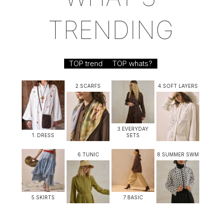
TRENDING
TOP trend
TOP whats?
2.SCARFS
4.SOFT LAYERS
3.EVERYDAY
1. DRESS
SETS
6.TUNIC
8.SUMMER SWM
5.SKIRTS
7.BASIC