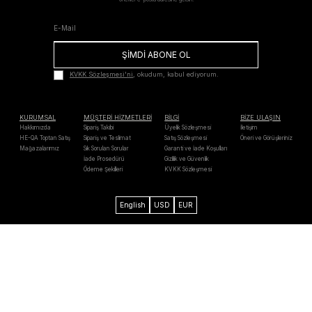
ŞİMDİ ABONE OL
KVKK Sözleşmesi'ni
, okudum, kabul ediyorum.
KURUMSAL
MÜŞTERİ HİZMETLERİ
BİLGİ
BİZE ULAŞIN
Hakkımızda
Sipariş Takibi
Üyelik Sözleşmesi
İletişim
HE-QA Toptan Satış
Sipariş ve Teslimat
Satış Sözleşmesi
Öneri ve Görüşleriniz
Mağazalarımız
Sık Sorulan Sorular
Garanti ve İade Koşulları
İade Prosedürü
Gizlilik ve Güvenlik
Ödeme Şekilleri
KVKK Sözleşmesi
English
USD
EUR
Axess
Maximum
Bonus
Paraf
Mastercard
Troy
Visa
Western
Unıon
Verified by
MasterCard
128 Bit SSL
Chip & PIN