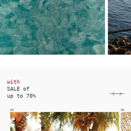
with
SALE of
up to 70%
002
003