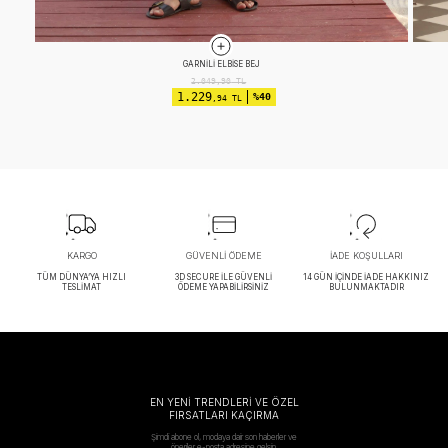
APOLETLI ELBISE EKRU
2.599,90
TL
1.299
%50
,96 TL
KARGO
GÜVENLİ ÖDEME
İADE KOŞULLARI
TÜM DÜNYA’YA HIZLI
3D SECURE İLE GÜVENLİ
14 GÜN İÇİNDE İADE HAKKINIZ
TESLİMAT
ÖDEME YAPABİLİRSİNİZ
BULUNMAKTADIR
EN YENİ TRENDLERİ VE ÖZEL
FIRSATLARI KAÇIRMA
Şimdi abone ol, modaya dair son haberler ve
öneriler e-posta adresine gelsin.