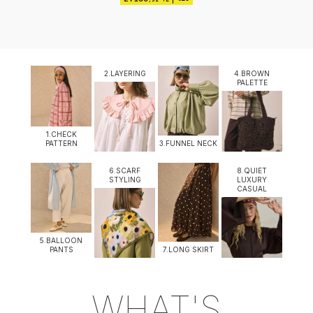
2.LAYERING
4.BROWN
PALETTE
1.CHECK
PATTERN
3.FUNNEL NECK
6.SCARF
8.QUIET
STYLING
LUXURY
CASUAL
5.BALLOON
PANTS
7.LONG SKIRT
WHAT'S