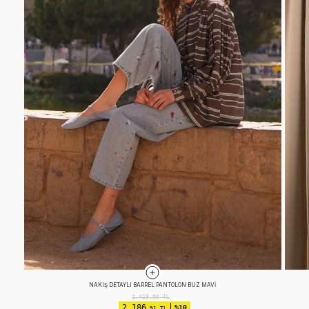
EFEKTLI BASIC TAKIM KOYU ÇAĞLA
2.524,90
TL
2.019
%20
,92 TL