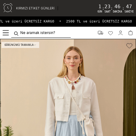
1
23
46
47
:
:
:
KIRMIZI ETİKET GÜNLERİ
GÜN
SAAT
DAKIKA
SANIYE
L ve üzeri ÜCRETSİZ KARGO
•
2500 TL ve üzeri ÜCRETSİZ KARGO
0
GÖRÜNÜMÜ TAMAMLA