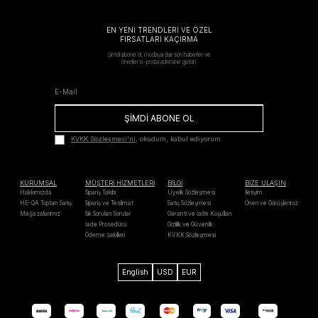
EN YENİ TRENDLERİ VE ÖZEL
FIRSATLARI KAÇIRMA
Şimdi abone ol, modaya dair son haberler ve
öneriler e-posta adresine gelsin.
ŞİMDİ ABONE OL
KVKK Sözleşmesi'ni
, okudum, kabul ediyorum.
KURUMSAL
MÜŞTERİ HİZMETLERİ
BİLGİ
BİZE ULAŞIN
Hakkımızda
Sipariş Takibi
Üyelik Sözleşmesi
İletişim
HE-QA Toptan Satış
Sipariş ve Teslimat
Satış Sözleşmesi
Öneri ve Görüşleriniz
Mağazalarımız
Sık Sorulan Sorular
Garanti ve İade Koşulları
İade Prosedürü
Gizlilik ve Güvenlik
Ödeme Şekilleri
KVKK Sözleşmesi
English
USD
EUR