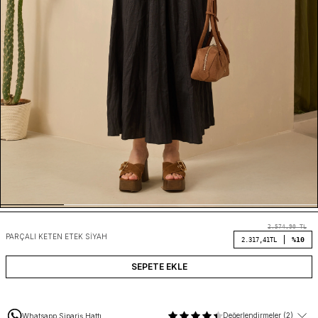
2.574,90
TL
PARÇALI KETEN ETEK SIYAH
%10
2.317,41
TL
SEPETE EKLE
Değerlendirmeler (2)
Whatsapp Sipariş Hattı