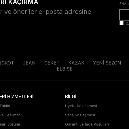
ARI KAÇIRMA
r ve öneriler e-posta adresine
K
NCKOT
JEAN
CEKET
KAZAK
YENİ SEZON
ELBİSE
Rİ HİZMETLERİ
BİLGİ
Takibi
Üyelik Sözleşmesi
 ve Teslimat
Satış Sözleşmesi
ulan Sorular
Garanti ve İade Koşulları