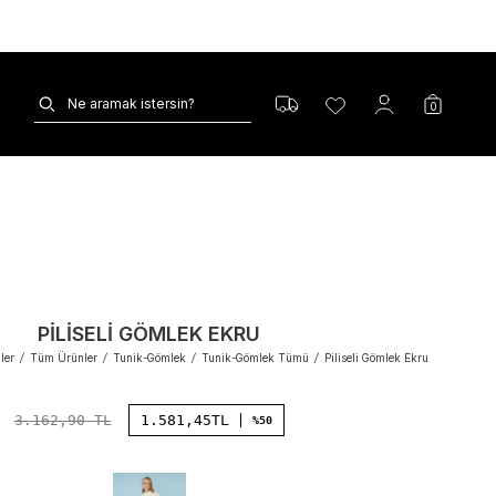
0
PILISELI GÖMLEK EKRU
ler
/
Tüm Ürünler
/
Tunik-Gömlek
/
Tunik-Gömlek Tümü
/
Piliseli Gömlek Ekru
3.162,90
TL
1.581,45
TL
%50