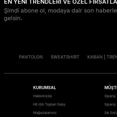
EN YENİ TRENDLERİ VE ÖZEL FIRSATL
Şimdi abone ol, modaya dair son haberle
gelsin.
PANTOLON
SWEATSHIRT
KABAN | TRE
KURUMSAL
MÜŞTE
Hakkımızda
Sipariş 
HE-QA Toptan Satış
Sipariş
Mağazalarımız
Sık Sor