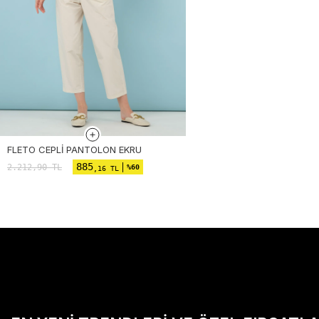
FLETO CEPLI PANTOLON EKRU
885
2.212,90
TL
%60
,16 TL