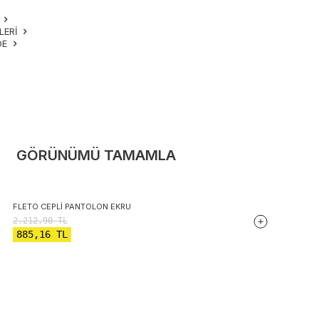
M
LERI
DE
GÖRÜNÜMÜ TAMAMLA
FLETO CEPLI PANTOLON EKRU
2.212,90
TL
885,16
TL