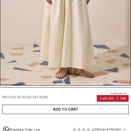
4,329.90
TL
PINTUCK DETAILED SET BONE
%20
3,463.92
TL
ADD TO CART
Ratings & Reviews
WhatsApp Order Line