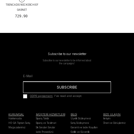
TRENCADIS NECKERCHIEF
GARNET
729.90
Subscribe to our newsletter
Subscribe to our newsletter to be informed about
the campaigns!
SUBSCRIBE
GDPR agreement
, I've read and accept.
KURUMSAL
MÜŞTERİ HİZMETLERİ
BİLGİ
BİZE ULAŞIN
Hakkımızda
Sipariş Takibi
Üyelik Sözleşmesi
İletişim
HE-QA Toptan Satış
Sipariş ve Teslimat
Satış Sözleşmesi
Öneri ve Görüşleriniz
Mağazalarımız
Sık Sorulan Sorular
Garanti ve İade Koşulları
İade Prosedürü
Gizlilik ve Güvenlik