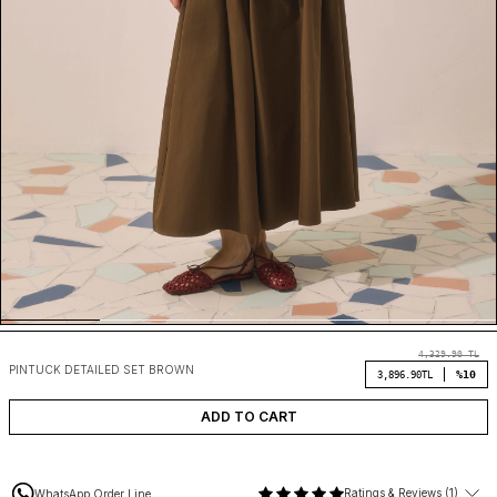
4,329.90
TL
PINTUCK DETAILED SET BROWN
%10
3,896.90
TL
ADD TO CART
Ratings & Reviews (1)
WhatsApp Order Line