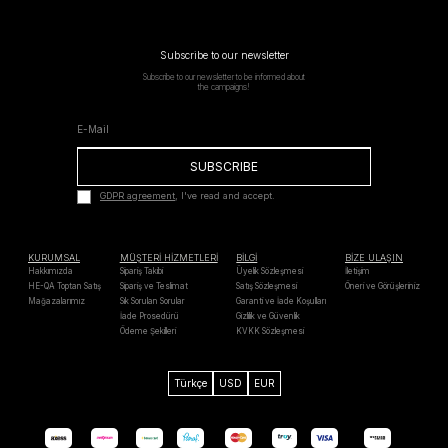
Subscribe to our newsletter
Subscribe to our newsletter to be informed about
the campaigns!
SUBSCRIBE
GDPR agreement
, I've read and accept.
KURUMSAL
MÜŞTERİ HİZMETLERİ
BİLGİ
BİZE ULAŞIN
Hakkımızda
Sipariş Takibi
Üyelik Sözleşmesi
İletişim
HE-QA Toptan Satış
Sipariş ve Teslimat
Satış Sözleşmesi
Öneri ve Görüşleriniz
Mağazalarımız
Sık Sorulan Sorular
Garanti ve İade Koşulları
İade Prosedürü
Gizlilik ve Güvenlik
Ödeme Şekilleri
KVKK Sözleşmesi
Türkçe
USD
EUR