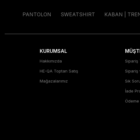
PANTOLON
SWEATSHIRT
KABAN | TRE
KURUMSAL
MÜŞTE
Hakkımızda
Sipariş 
HE-QA Toptan Satış
Sipariş
Mağazalarımız
Sık Sor
İade P
Ödeme Ş