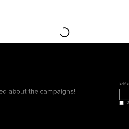
med about the campaigns!
G