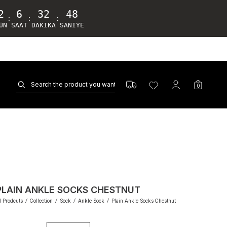
2
6
32
47
:
:
:
ÜN
SAAT
DAKIKA
SANIYE
0
PLAIN ANKLE SOCKS CHESTNUT
l Prodcuts
/
Collection
/
Sock
/
Ankle Sock
/
Plain Ankle Socks Chestnut