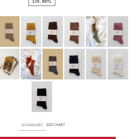
129.90
TL
STANDART
SIZE CHART