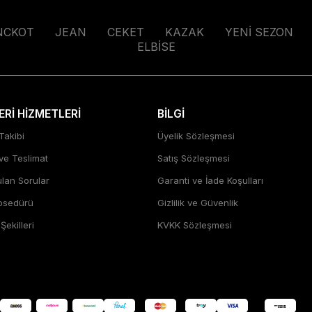
NCKOT
JEAN
CEKET
KAZAK
YENİ SEZON
ELBİSE
Rİ HİZMETLERİ
BİLGİ
Takibi
Üyelik Sözleşmesi
 ve Teslimat
Satış Sözleşmesi
ulan Sorular
Garanti ve İade Koşulları
rosedürü
Gizlilik ve Güvenlik
ekilleri
KVKK Sözleşmesi