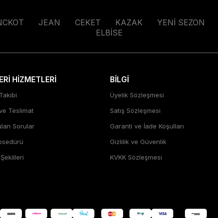
NCKOT
JEAN
CEKET
KAZAK
YENİ SEZON
ELBİSE
Rİ HİZMETLERİ
BİLGİ
Takibi
Üyelik Sözleşmesi
 ve Teslimat
Satış Sözleşmesi
ulan Sorular
Garanti ve İade Koşulları
rosedürü
Gizlilik ve Güvenlik
ekilleri
KVKK Sözleşmesi