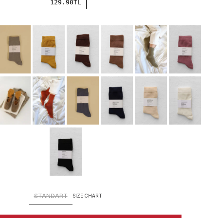
129.90
TL
STANDART
SIZE CHART