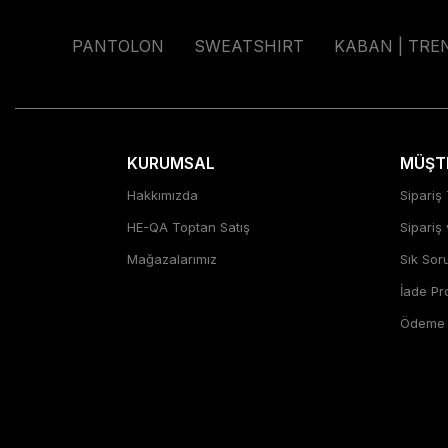
PANTOLON
SWEATSHIRT
KABAN | TRE
KURUMSAL
MÜŞTE
Hakkımızda
Sipariş 
HE-QA Toptan Satış
Sipariş
Mağazalarımız
Sık Sor
İade P
Ödeme Ş