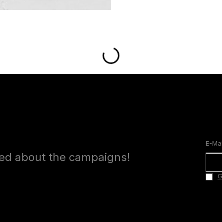
med about the campaigns!
G