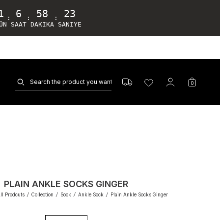
1
6
58
22
:
:
:
ÜN
SAAT
DAKIKA
SANIYE
0
PLAIN ANKLE SOCKS GINGER
ll Prodcuts
/
Collection
/
Sock
/
Ankle Sock
/
Plain Ankle Socks Ginger