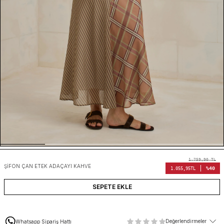
1.759,90
TL
ŞIFON ÇAN ETEK ADAÇAYI KAHVE
%40
1.055,95
TL
SEPETE EKLE
Değerlendirmeler
Whatsapp Sipariş Hattı