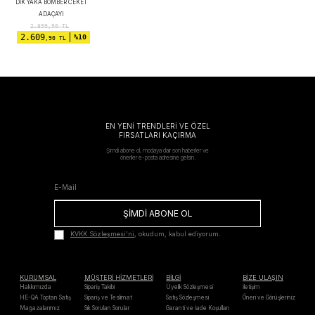
DIK YAKA BOMBER CEKET
ADAÇAYI
2.899,90
TL
2.609
%10
,90 TL
EN YENİ TRENDLERİ VE ÖZEL
FIRSATLARI KAÇIRMA
Şimdi abone ol, modaya dair son haberler ve
öneriler e-posta adresine gelsin.
ŞİMDİ ABONE OL
KVKK Sözleşmesi'ni
, okudum, kabul ediyorum.
KURUMSAL
MÜŞTERİ HİZMETLERİ
BİLGİ
BİZE ULAŞIN
Hakkımızda
Sipariş Takibi
Üyelik Sözleşmesi
İletişim
HE-QA Toptan Satış
Sipariş ve Teslimat
Satış Sözleşmesi
Öneri ve Görüşleriniz
Mağazalarımız
Sık Sorulan Sorular
Garanti ve İade Koşulları