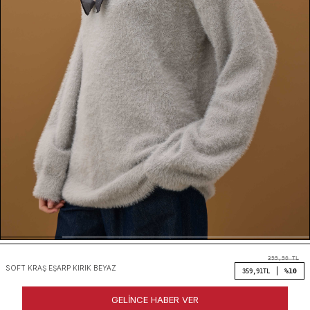
399,90
TL
SOFT KRAŞ EŞARP KIRIK BEYAZ
%10
359,91
TL
GELINCE HABER VER