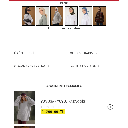
RENK
Ürünün Tüm Renkleri
ÜRÜN BİLGİSİ
İÇERIK VE BAKIM
ÖDEME SEÇENEKLERI
TESLIMAT VE İADE
GÖRÜNÜMÜ TAMAMLA
YUMUŞAK TÜYLÜ KAZAK SIS
1.499,90
TL
1.200,00
TL