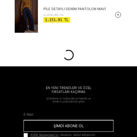
PILE DETAYLI DENIM PANTOLON MAVI
1.279,90
TL
1.151,91
TL
EN YENİ TRENDLERİ VE ÖZEL
FIRSATLARI KAÇIRMA
Şimdi abone ol, modaya dair son haberler ve
öneriler e-posta adresine gelsin.
ŞİMDİ ABONE OL
KVKK Sözleşmesi'ni
, okudum, kabul ediyorum.