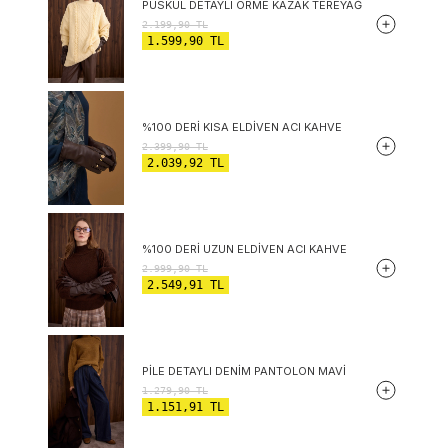
PÜSKÜL DETAYLI ÖRME KAZAK TEREYAĞ
2.199,90
TL
1.599,90
TL
%100 DERI KISA ELDIVEN ACI KAHVE
2.399,90
TL
2.039,92
TL
%100 DERI UZUN ELDIVEN ACI KAHVE
2.999,90
TL
2.549,91
TL
PILE DETAYLI DENIM PANTOLON MAVI
1.279,90
TL
1.151,91
TL