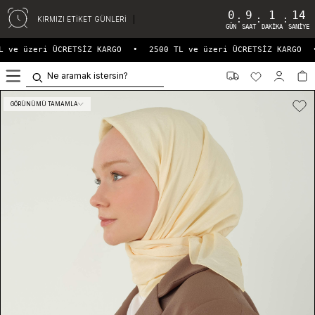
0
9
1
14
:
:
:
KIRMIZI ETİKET GÜNLERİ
GÜN
SAAT
DAKIKA
SANIYE
 ve üzeri ÜCRETSİZ KARGO
•
2500 TL ve üzeri ÜCRETSİZ KARGO
•
0
GÖRÜNÜMÜ TAMAMLA