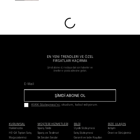
EN YENİ TRENDLERİ VE ÖZEL
FIRSATLARI KAÇIRMA
Şimdi abone ol, modaya dair son haberler ve
öneriler e-posta adresine gelsin.
ŞİMDİ ABONE OL
KVKK Sözleşmesi'ni
, okudum, kabul ediyorum.
KURUMSAL
MÜŞTERİ HİZMETLERİ
BİLGİ
BİZE ULAŞIN
Hakkımızda
Sipariş Takibi
Üyelik Sözleşmesi
İletişim
HE-QA Toptan Satış
Sipariş ve Teslimat
Satış Sözleşmesi
Öneri ve Görüşleriniz
Mağazalarımız
Sık Sorulan Sorular
Garanti ve İade Koşulları