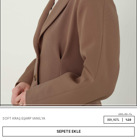
399,90
TL
SOFT KRAŞ EŞARP VANILYA
%10
359,91
TL
SEPETE EKLE