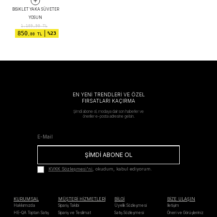
BISIKLET YAKA SÜVETER
YOSUN
1.109,90
TL
850
%23
,00 TL
EN YENİ TRENDLERİ VE ÖZEL
FIRSATLARI KAÇIRMA
Şimdi abone ol, modaya dair son haberler ve
öneriler e-posta adresine gelsin.
ŞİMDİ ABONE OL
KVKK Sözleşmesi'ni
, okudum, kabul ediyorum.
KURUMSAL
MÜŞTERİ HİZMETLERİ
BİLGİ
BİZE ULAŞIN
Hakkımızda
Sipariş Takibi
Üyelik Sözleşmesi
İletişim
HE-QA Toptan Satış
Sipariş ve Teslimat
Satış Sözleşmesi
Öneri ve Görüşleriniz