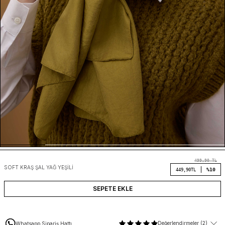
499,90
TL
SOFT KRAŞ ŞAL YAĞ YEŞILI
%10
449,90
TL
SEPETE EKLE
Değerlendirmeler (2)
Whatsapp Sipariş Hattı