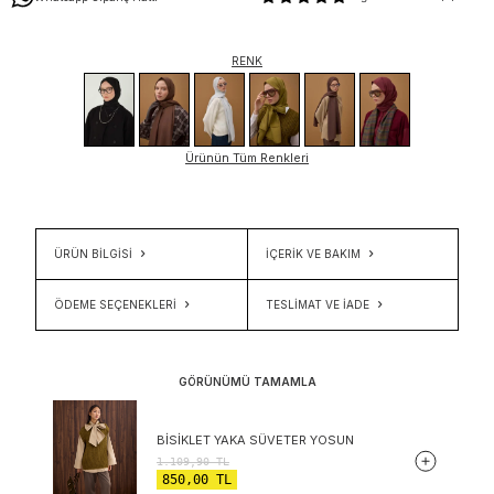
RENK
Ürünün Tüm Renkleri
ÜRÜN BİLGİSİ
İÇERIK VE BAKIM
ÖDEME SEÇENEKLERI
TESLIMAT VE İADE
GÖRÜNÜMÜ TAMAMLA
BISIKLET YAKA SÜVETER YOSUN
1.109,90
TL
850,00
TL