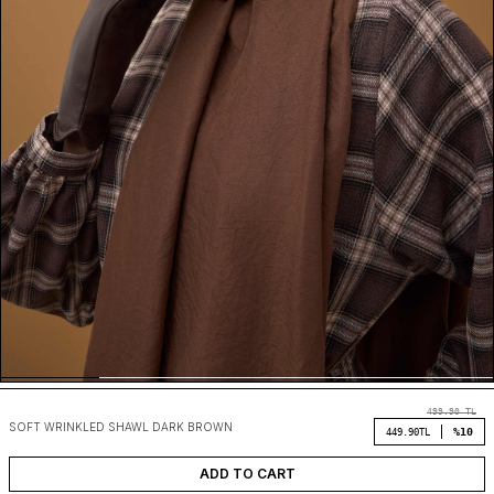
499.90
TL
SOFT WRINKLED SHAWL DARK BROWN
%10
449.90
TL
ADD TO CART