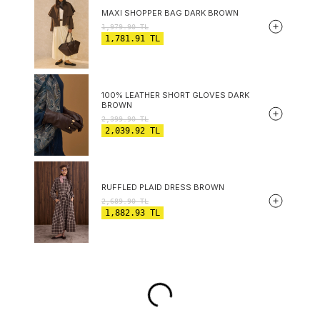
MAXI SHOPPER BAG DARK BROWN
1,979.90
TL
1,781.91
TL
100% LEATHER SHORT GLOVES DARK
BROWN
2,399.90
TL
2,039.92
TL
RUFFLED PLAID DRESS BROWN
2,689.90
TL
1,882.93
TL