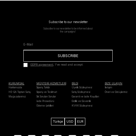
Subscribe to our newsletter
Subscribe to our newsletter to be informed about
the campaigns!
SUBSCRIBE
GDPR agreement
, I've read and accept.
KURUMSAL
MÜŞTERİ HİZMETLERİ
BİLGİ
BİZE ULAŞIN
Hakkımızda
Sipariş Takibi
Üyelik Sözleşmesi
İletişim
HE-QA Toptan Satış
Sipariş ve Teslimat
Satış Sözleşmesi
Öneri ve Görüşleriniz
Mağazalarımız
Sık Sorulan Sorular
Garanti ve İade Koşulları
İade Prosedürü
Gizlilik ve Güvenlik
Ödeme Şekilleri
KVKK Sözleşmesi
Türkçe
USD
EUR