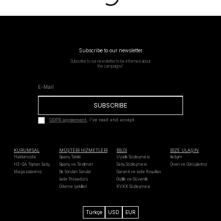
Subscribe to our newsletter
Subscribe to our newsletter to be informed about
the campaigns!
SUBSCRIBE
GDPR agreement
, I've read and accept.
KURUMSAL
MÜŞTERİ HİZMETLERİ
BİLGİ
BİZE ULAŞIN
Hakkımızda
Sipariş Takibi
Üyelik Sözleşmesi
İletişim
HE-QA Toptan Satış
Sipariş ve Teslimat
Satış Sözleşmesi
Öneri ve Görüşleriniz
Mağazalarımız
Sık Sorulan Sorular
Garanti ve İade Koşulları
İade Prosedürü
Gizlilik ve Güvenlik
Ödeme Şekilleri
KVKK Sözleşmesi
Türkçe
USD
EUR