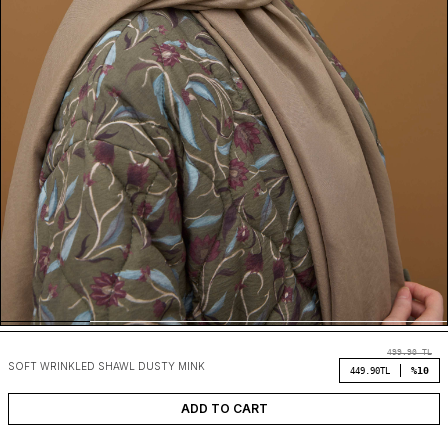
499.90
TL
SOFT WRINKLED SHAWL DUSTY MINK
%10
449.90
TL
ADD TO CART