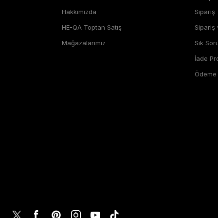
Hakkımızda
Sipariş 
HE-QA Toptan Satış
Sipariş
Mağazalarımız
Sık Sor
İade P
Ödeme Ş