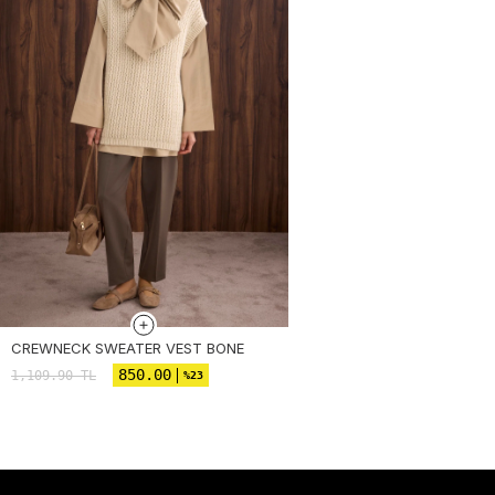
CREWNECK SWEATER VEST BONE
850.00
1,109.90
TL
%23