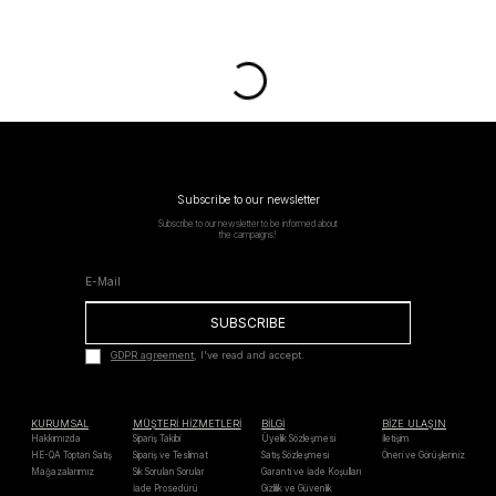
Subscribe to our newsletter
Subscribe to our newsletter to be informed about
the campaigns!
SUBSCRIBE
GDPR agreement
, I've read and accept.
KURUMSAL
MÜŞTERİ HİZMETLERİ
BİLGİ
BİZE ULAŞIN
Hakkımızda
Sipariş Takibi
Üyelik Sözleşmesi
İletişim
HE-QA Toptan Satış
Sipariş ve Teslimat
Satış Sözleşmesi
Öneri ve Görüşleriniz
Mağazalarımız
Sık Sorulan Sorular
Garanti ve İade Koşulları
İade Prosedürü
Gizlilik ve Güvenlik