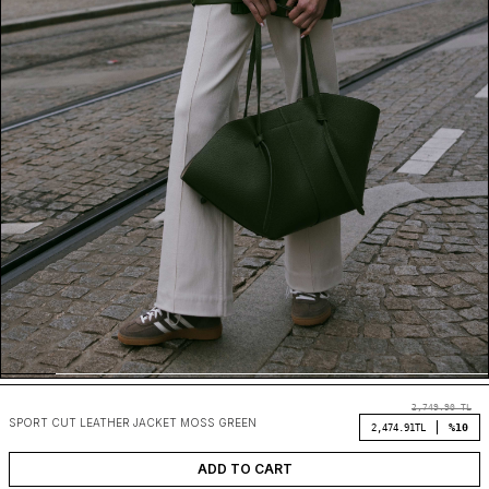
2,749.90
TL
SPORT CUT LEATHER JACKET MOSS GREEN
%10
2,474.91
TL
ADD TO CART