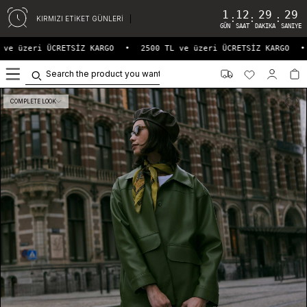
1
12
29
29
:
:
:
KIRMIZI ETİKET GÜNLERİ
GÜN
SAAT
DAKIKA
SANIYE
ve üzeri ÜCRETSİZ KARGO
•
2500 TL ve üzeri ÜCRETSİZ KARGO
•
0
COMPLETE LOOK