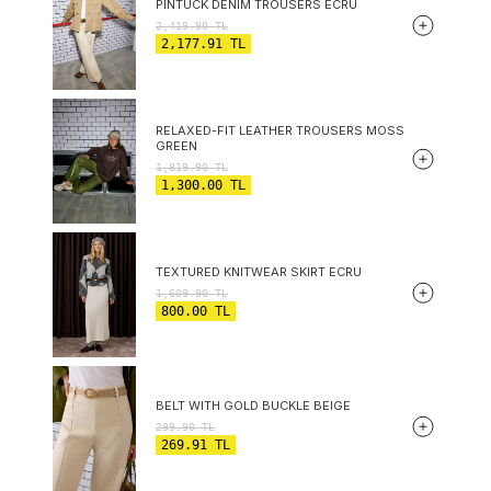
PINTUCK DENIM TROUSERS ECRU
2,419.90
TL
2,177.91
TL
RELAXED-FIT LEATHER TROUSERS MOSS
GREEN
1,819.90
TL
1,300.00
TL
TEXTURED KNITWEAR SKIRT ECRU
1,609.90
TL
800.00
TL
BELT WITH GOLD BUCKLE BEIGE
299.90
TL
269.91
TL