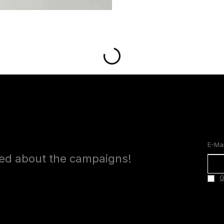
med about the campaigns!
G