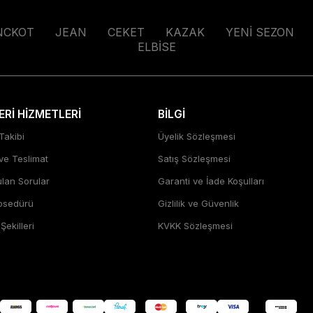
NCKOT
JEAN
CEKET
KAZAK
YENİ SEZON
ELBİSE
Rİ HİZMETLERİ
BİLGİ
Takibi
Üyelik Sözleşmesi
 ve Teslimat
Satış Sözleşmesi
ulan Sorular
Garanti ve İade Koşulları
rosedürü
Gizlilik ve Güvenlik
ekilleri
KVKK Sözleşmesi