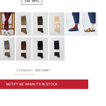
149.90
TL
STANDART
SIZE CHART
NOTIFY ME WHEN ITS IN STOCK