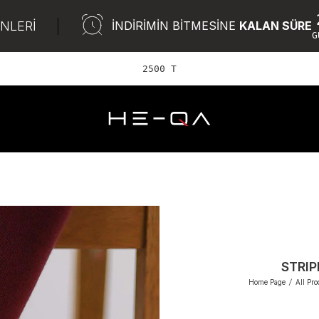
ÜNLERİ
İNDİRİMİN BİTMESİNE
KALAN SÜRE
G
2500 TL ve üze
STRI
Home Page
/
All Pro