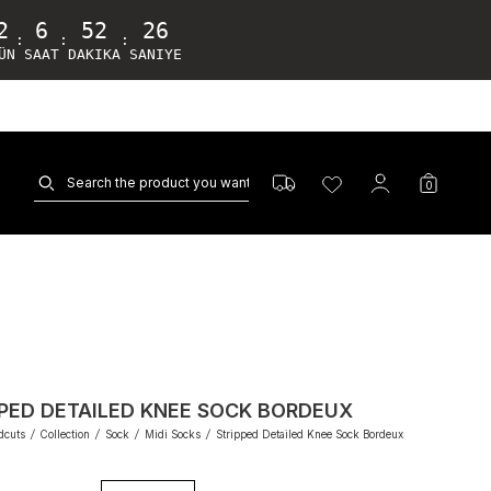
2
6
52
25
:
:
:
ÜN
SAAT
DAKIKA
SANIYE
0
PPED DETAILED KNEE SOCK BORDEUX
dcuts
/
Collection
/
Sock
/
Midi Socks
/
Stripped Detailed Knee Sock Bordeux