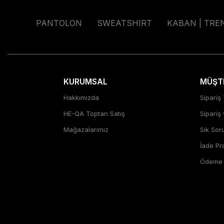
PANTOLON
SWEATSHIRT
KABAN | TRE
KURUMSAL
MÜŞTE
Hakkımızda
Sipariş 
HE-QA Toptan Satış
Sipariş
Mağazalarımız
Sık Sor
İade P
Ödeme Ş