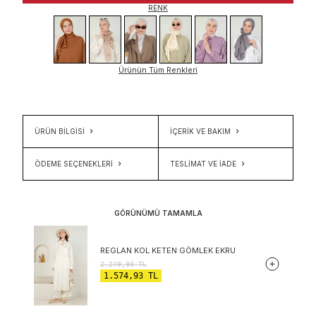
RENK
Ürünün Tüm Renkleri
ÜRÜN BİLGİSİ
İÇERIK VE BAKIM
ÖDEME SEÇENEKLERI
TESLIMAT VE İADE
GÖRÜNÜMÜ TAMAMLA
REGLAN KOL KETEN GÖMLEK EKRU
2.249,90
TL
1.574,93
TL