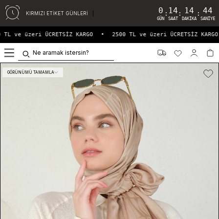
0
14
14
44
:
:
:
KIRMIZI ETİKET GÜNLERİ
GÜN
SAAT
DAKIKA
SANIYE
 TL ve üzeri ÜCRETSİZ KARGO
•
2500 TL ve üzeri ÜCRETSİZ KARGO
0
GÖRÜNÜMÜ TAMAMLA