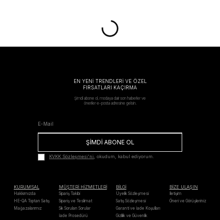
EN YENİ TRENDLERİ VE ÖZEL
FIRSATLARI KAÇIRMA
Şimdi abone ol, modaya dair son haberler ve
öneriler e-posta adresine gelsin.
ŞİMDİ ABONE OL
KVKK Sözleşmesi'ni
, okudum, kabul ediyorum.
KURUMSAL
MÜŞTERİ HİZMETLERİ
BİLGİ
BİZE ULAŞIN
Hakkımızda
Sipariş Takibi
Üyelik Sözleşmesi
İletişim
HE-QA Toptan Satış
Sipariş ve Teslimat
Satış Sözleşmesi
Öneri ve Görüşleriniz
Mağazalarımız
Sık Sorulan Sorular
Garanti ve İade Koşulları
İade Prosedürü
Gizlilik ve Güvenlik