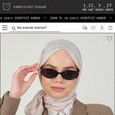
1
21
3
26
:
:
:
KIRMIZI ETİKET GÜNLERİ
GÜN
SAAT
DAKIKA
SANIYE
e üzeri ÜCRETSİZ KARGO
•
2500 TL ve üzeri ÜCRETSİZ KARGO
•
0