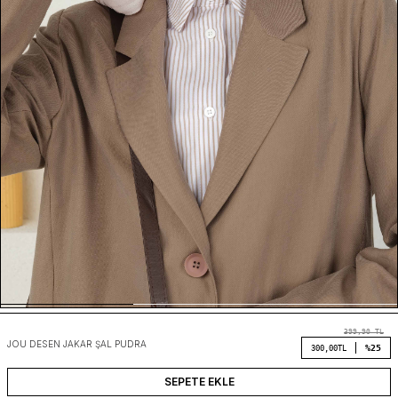
399,90
TL
JOU DESEN JAKAR ŞAL PUDRA
%25
300,00
TL
SEPETE EKLE