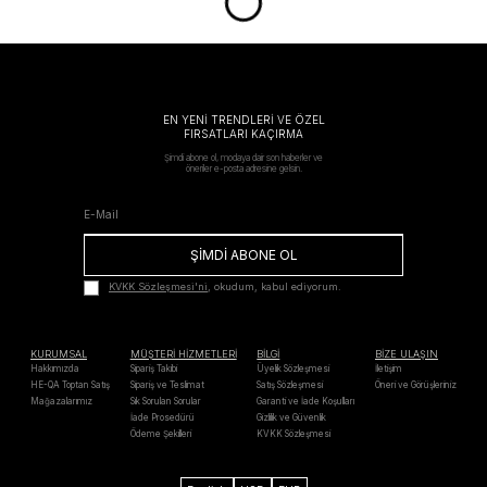
EN YENİ TRENDLERİ VE ÖZEL
FIRSATLARI KAÇIRMA
Şimdi abone ol, modaya dair son haberler ve
öneriler e-posta adresine gelsin.
ŞİMDİ ABONE OL
KVKK Sözleşmesi'ni
, okudum, kabul ediyorum.
KURUMSAL
MÜŞTERİ HİZMETLERİ
BİLGİ
BİZE ULAŞIN
Hakkımızda
Sipariş Takibi
Üyelik Sözleşmesi
İletişim
HE-QA Toptan Satış
Sipariş ve Teslimat
Satış Sözleşmesi
Öneri ve Görüşleriniz
Mağazalarımız
Sık Sorulan Sorular
Garanti ve İade Koşulları
İade Prosedürü
Gizlilik ve Güvenlik
Ödeme Şekilleri
KVKK Sözleşmesi