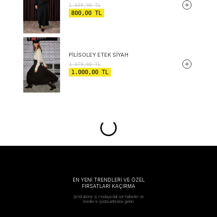
1.609,90
TL
800,00
TL
PILISOLEY ETEK SIYAH
1.379,90
TL
1.000,00
TL
EN YENİ TRENDLERİ VE ÖZEL
FIRSATLARI KAÇIRMA
Şimdi abone ol, modaya dair son haberler ve
öneriler e-posta adresine gelsin.