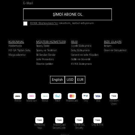
ŞİMDİ ABONE OL
KVKK Sözleşmesi'ni
, okudum, kabul ediyorum.
KURUMSAL
MÜŞTERİ HİZMETLERİ
BİLGİ
BİZE ULAŞIN
Hakkımızda
Sipariş Takibi
Üyelik Sözleşmesi
İletişim
HE-QA Toptan Satış
Sipariş ve Teslimat
Satış Sözleşmesi
Öneri ve Görüşleriniz
Mağazalarımız
Sık Sorulan Sorular
Garanti ve İade Koşulları
İade Prosedürü
Gizlilik ve Güvenlik
Ödeme Şekilleri
KVKK Sözleşmesi
English
USD
EUR
Axess
Maximum
Bonus
Paraf
Mastercard
Troy
Visa
Western
Unıon
Verified by
MasterCard
128 Bit SSL
Chip & PIN
Visa
SecureCode
Security