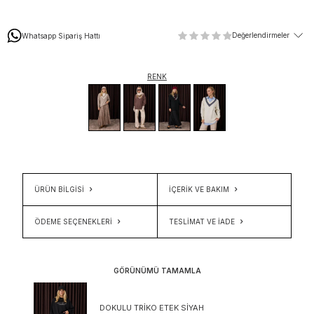
Değerlendirmeler
Whatsapp Sipariş Hattı
RENK
ÜRÜN BİLGİSİ
İÇERIK VE BAKIM
ÖDEME SEÇENEKLERI
TESLIMAT VE İADE
GÖRÜNÜMÜ TAMAMLA
DOKULU TRIKO ETEK SIYAH