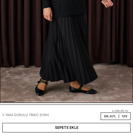
1.789,90
TL
V YAKA DOKULU TRIKO SIYAH
%72
500,01
TL
SEPETE EKLE