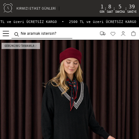
1
8
5
39
:
:
:
KIRMIZI ETİKET GÜNLERİ
GÜN
SAAT
DAKIKA
SANIYE
L ve üzeri ÜCRETSİZ KARGO
•
2500 TL ve üzeri ÜCRETSİZ KARGO
0
GÖRÜNÜMÜ TAMAMLA