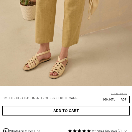
1,431.90
TL
DOUBLE PLEATED LINEN TROUSERS LIGHT CAMEL
%37
900.00
TL
ADD TO CART
Ratings & Reviews (2)
WhatsApp Order Line