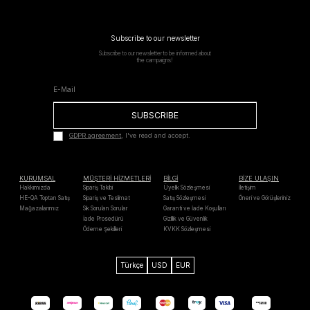
Subscribe to our newsletter
Subscribe to our newsletter to be informed about
the campaigns!
SUBSCRIBE
GDPR agreement
, I've read and accept.
KURUMSAL
MÜŞTERİ HİZMETLERİ
BİLGİ
BİZE ULAŞIN
Hakkımızda
Sipariş Takibi
Üyelik Sözleşmesi
İletişim
HE-QA Toptan Satış
Sipariş ve Teslimat
Satış Sözleşmesi
Öneri ve Görüşleriniz
Mağazalarımız
Sık Sorulan Sorular
Garanti ve İade Koşulları
İade Prosedürü
Gizlilik ve Güvenlik
Ödeme Şekilleri
KVKK Sözleşmesi
Türkçe
USD
EUR