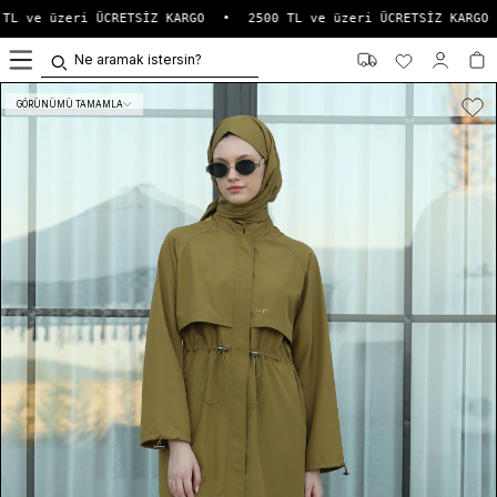
TL ve üzeri ÜCRETSİZ KARGO
•
2500 TL ve üzeri ÜCRETSİZ KARGO
0
GÖRÜNÜMÜ TAMAMLA