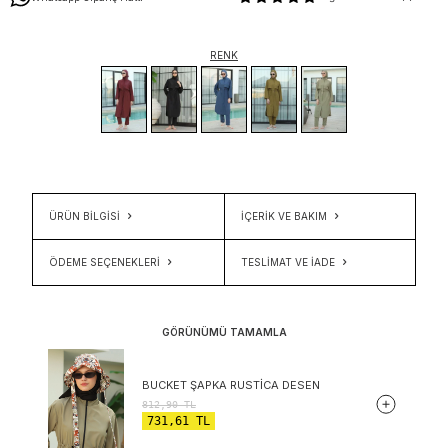
RENK
ÜRÜN BİLGİSİ
İÇERIK VE BAKIM
ÖDEME SEÇENEKLERI
TESLIMAT VE İADE
GÖRÜNÜMÜ TAMAMLA
BUCKET ŞAPKA RUSTICA DESEN
812,90
TL
731,61
TL