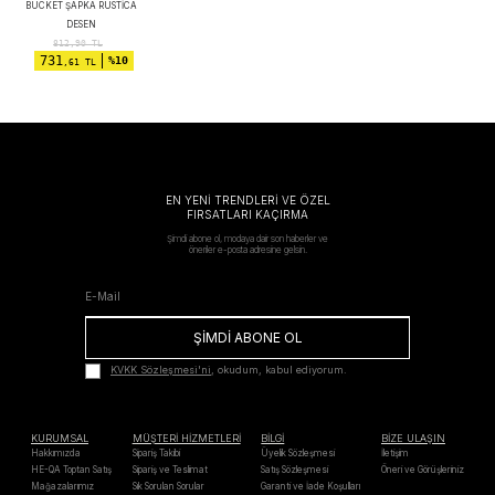
BUCKET ŞAPKA RUSTICA
DESEN
812,90
TL
731
%10
,61 TL
EN YENİ TRENDLERİ VE ÖZEL
FIRSATLARI KAÇIRMA
Şimdi abone ol, modaya dair son haberler ve
öneriler e-posta adresine gelsin.
ŞİMDİ ABONE OL
KVKK Sözleşmesi'ni
, okudum, kabul ediyorum.
KURUMSAL
MÜŞTERİ HİZMETLERİ
BİLGİ
BİZE ULAŞIN
Hakkımızda
Sipariş Takibi
Üyelik Sözleşmesi
İletişim
HE-QA Toptan Satış
Sipariş ve Teslimat
Satış Sözleşmesi
Öneri ve Görüşleriniz
Mağazalarımız
Sık Sorulan Sorular
Garanti ve İade Koşulları