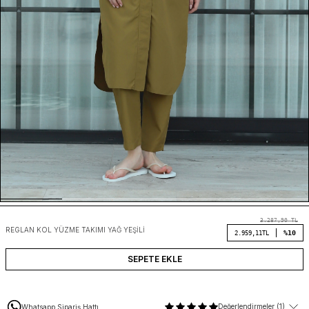
3.287,90
TL
REGLAN KOL YÜZME TAKIMI YAĞ YEŞILI
%10
2.959,11
TL
SEPETE EKLE
Değerlendirmeler (1)
Whatsapp Sipariş Hattı