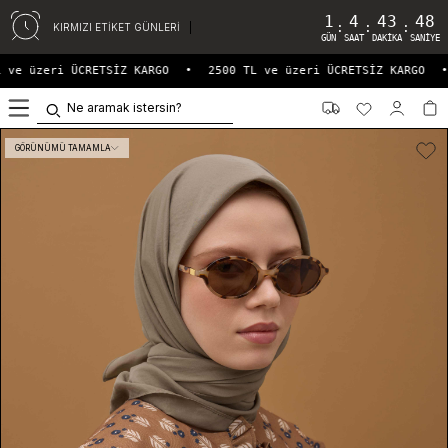
1
4
43
48
:
:
:
KIRMIZI ETİKET GÜNLERİ
GÜN
SAAT
DAKIKA
SANIYE
 ve üzeri ÜCRETSİZ KARGO
•
2500 TL ve üzeri ÜCRETSİZ KARGO
•
0
GÖRÜNÜMÜ TAMAMLA