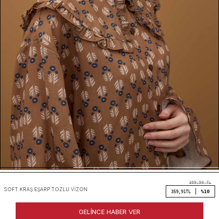
399,90
TL
SOFT KRAŞ EŞARP TOZLU VIZON
%10
359,91
TL
GELINCE HABER VER