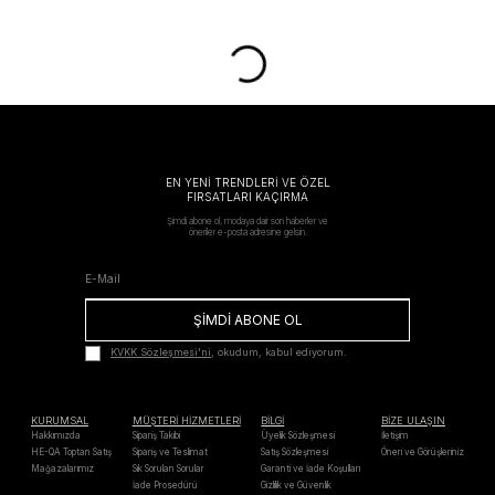
EN YENİ TRENDLERİ VE ÖZEL
FIRSATLARI KAÇIRMA
Şimdi abone ol, modaya dair son haberler ve
öneriler e-posta adresine gelsin.
ŞİMDİ ABONE OL
KVKK Sözleşmesi'ni
, okudum, kabul ediyorum.
KURUMSAL
MÜŞTERİ HİZMETLERİ
BİLGİ
BİZE ULAŞIN
Hakkımızda
Sipariş Takibi
Üyelik Sözleşmesi
İletişim
HE-QA Toptan Satış
Sipariş ve Teslimat
Satış Sözleşmesi
Öneri ve Görüşleriniz
Mağazalarımız
Sık Sorulan Sorular
Garanti ve İade Koşulları
İade Prosedürü
Gizlilik ve Güvenlik