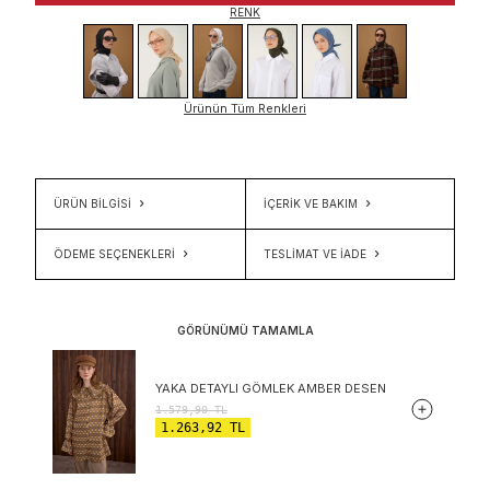
RENK
Ürünün Tüm Renkleri
ÜRÜN BİLGİSİ
İÇERIK VE BAKIM
ÖDEME SEÇENEKLERI
TESLIMAT VE İADE
GÖRÜNÜMÜ TAMAMLA
YAKA DETAYLI GÖMLEK AMBER DESEN
1.579,90
TL
1.263,92
TL