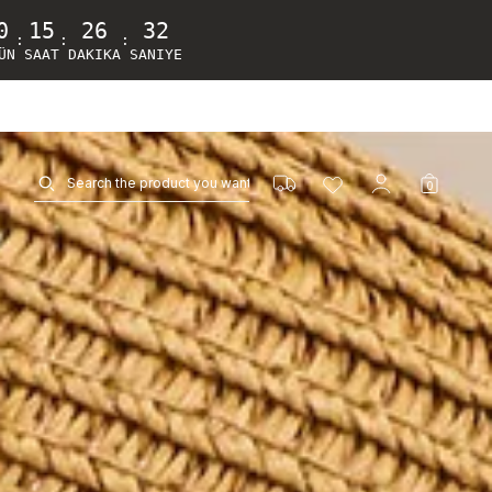
0
15
26
28
:
:
:
ÜN
SAAT
DAKIKA
SANIYE
0