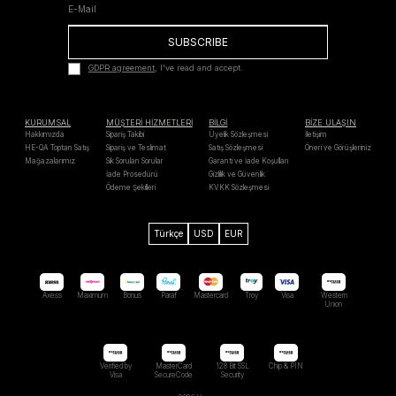
SUBSCRIBE
GDPR agreement
, I've read and accept.
KURUMSAL
MÜŞTERİ HİZMETLERİ
BİLGİ
BİZE ULAŞIN
Hakkımızda
Sipariş Takibi
Üyelik Sözleşmesi
İletişim
HE-QA Toptan Satış
Sipariş ve Teslimat
Satış Sözleşmesi
Öneri ve Görüşleriniz
Mağazalarımız
Sık Sorulan Sorular
Garanti ve İade Koşulları
İade Prosedürü
Gizlilik ve Güvenlik
Ödeme Şekilleri
KVKK Sözleşmesi
Türkçe
USD
EUR
Axess
Maximum
Bonus
Paraf
Mastercard
Troy
Visa
Western
Unıon
Verified by
MasterCard
128 Bit SSL
Chip & PIN
Visa
SecureCode
Security