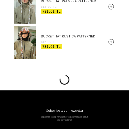
BUCKET HAT PALMERA PATTERNED
812.90
TL
731.61
TL
BUCKET HAT RUSTICA PATTERNED
812.90
TL
731.61
TL
Subscribe to our newsletter
Subscribe to our newsletter to be informed about
the campaigns!