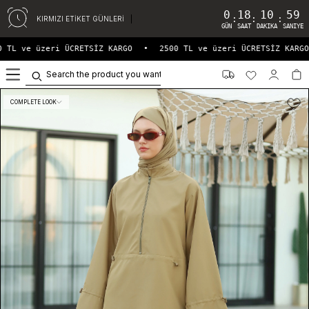
0
18
10
59
:
:
:
KIRMIZI ETİKET GÜNLERİ
GÜN
SAAT
DAKIKA
SANIYE
 TL ve üzeri ÜCRETSİZ KARGO
•
2500 TL ve üzeri ÜCRETSİZ KARGO
0
COMPLETE LOOK