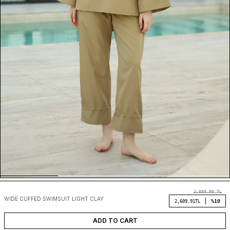
2,899.90
TL
WIDE CUFFED SWIMSUIT LIGHT CLAY
%10
2,609.91
TL
ADD TO CART